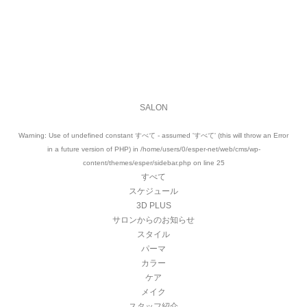
anan magazine
Jan 30 ,2025
なか卯ヘアメイク
Apr 23 ,2024
VIEW MORE
SALON
Warning
: Use of undefined constant すべて - assumed 'すべて' (this will throw an Error
in a future version of PHP) in
/home/users/0/esper-net/web/cms/wp-
content/themes/esper/sidebar.php
on line
25
すべて
スケジュール
3D PLUS
サロンからのお知らせ
スタイル
パーマ
カラー
ケア
メイク
スタッフ紹介