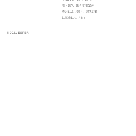
曜・第3、第４水曜定休
※月により第４、第5水曜
に変更になります
© 2021 ESPER
伏屋陽子
Sep 26 ,2018
伏屋陽子がPROTO STARデジタル写真集の吉田美月喜さんのヘアメイクを担当しまし
た。
伏屋陽子
Sep 26 ,2018