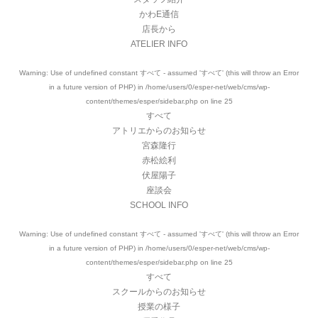
かわE通信
店長から
ATELIER INFO
Warning
: Use of undefined constant すべて - assumed 'すべて' (this will throw an Error
in a future version of PHP) in
/home/users/0/esper-net/web/cms/wp-
content/themes/esper/sidebar.php
on line
25
すべて
アトリエからのお知らせ
宮森隆行
赤松絵利
伏屋陽子
座談会
SCHOOL INFO
Warning
: Use of undefined constant すべて - assumed 'すべて' (this will throw an Error
in a future version of PHP) in
/home/users/0/esper-net/web/cms/wp-
content/themes/esper/sidebar.php
on line
25
すべて
スクールからのお知らせ
授業の様子