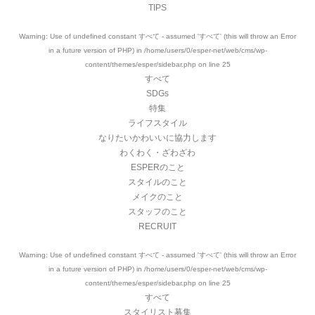
TIPS
Warning
: Use of undefined constant すべて - assumed 'すべて' (this will throw an Error
in a future version of PHP) in
/home/users/0/esper-net/web/cms/wp-
content/themes/esper/sidebar.php
on line
25
すべて
SDGs
特集
ライフスタイル
なりたいかわいいに協力します
わくわく・ざわざわ
ESPERのこと
スタイルのこと
メイクのこと
スタッフのこと
RECRUIT
Warning
: Use of undefined constant すべて - assumed 'すべて' (this will throw an Error
in a future version of PHP) in
/home/users/0/esper-net/web/cms/wp-
content/themes/esper/sidebar.php
on line
25
すべて
スタイリスト募集