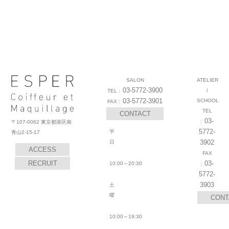
スタイリスト募集
アシスタント募集
サロン説明会
サロン見学
ESPERの教育
キャリアプ
ラン
ESPERの取り組み
入社までの流れ
May 10 ,2021
SALON
ATELIER
03-5772-3900
/
03-5772-3901
SCHOOL
CONTACT
03-
〒107-0062 東京都港区南
5772-
平
青山2-15-17
3902
日
ACCESS
RECRUIT
03-
10:00～20:30
5772-
3903
土
曜
CONT
10:00～19:30