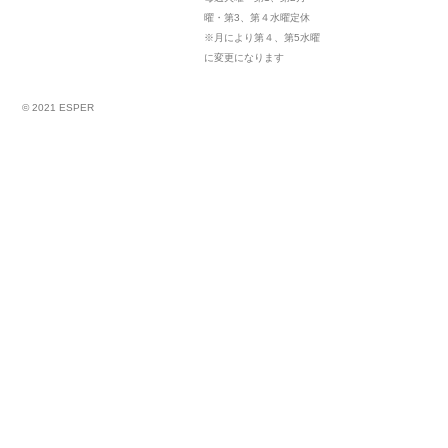
曜・第3、第４水曜定休
※月により第４、第5水曜
に変更になります
© 2021 ESPER
なりたいかわいいに協力します
スタイリスト募集
アシスタント募集
サロン見学
【RECRUIT】
Aug 30 ,2022
サロンからのお知らせ
スタイリスト募集
アシスタント募集
サロン説明会
サロン見学
〜ESPERリクルートページまとめ〜
Sep 1 ,2021