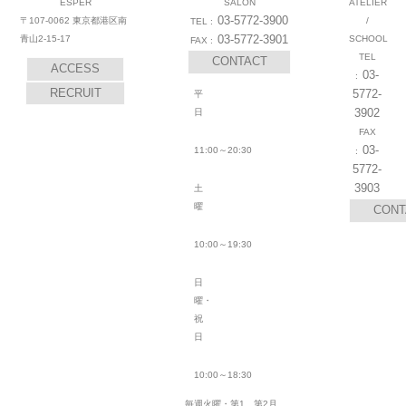
ESPER
SALON
ATELIER
03-5772-3900
〒107-0062 東京都港区南
/
03-5772-3901
青山2-15-17
SCHOOL
CONTACT
ACCESS
03-
RECRUIT
5772-
平
3902
日
03-
11:00～20:30
5772-
3903
土
曜
CONT
10:00～19:30
日
曜・
祝
日
10:00～18:30
毎週火曜・第1、第2月