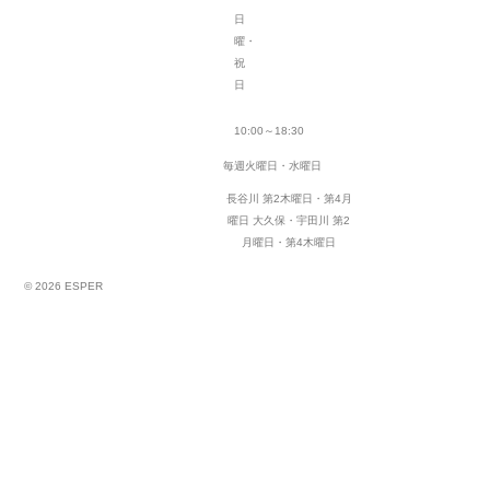
日
曜・
祝
日
10:00～18:30
毎週火曜日・水曜日
長谷川 第2木曜日・第4月
曜日
大久保・宇田川 第2
月曜日・第4木曜日
© 2026 ESPER