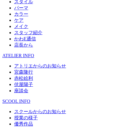
スタイル
パーマ
カラー
ケア
メイク
スタッフ紹介
かわE通信
店長から
ATELIER INFO
アトリエからのお知らせ
宮森隆行
赤松絵利
伏屋陽子
座談会
SCOOL INFO
スクールからのお知らせ
授業の様子
優秀作品