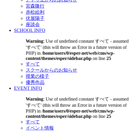
宮森隆行
赤松絵利
伏屋陽子
座談会
SCHOOL INFO
Warning
: Use of undefined constant すべて - assumed
'すべて' (this will throw an Error in a future version of
PHP) in
/home/users/0/esper-net/web/cms/wp-
content/themes/esper/sidebar.php
on line
25
すべて
スクールからのお知らせ
授業の様子
優秀作品
EVENT INFO
Warning
: Use of undefined constant すべて - assumed
'すべて' (this will throw an Error in a future version of
PHP) in
/home/users/0/esper-net/web/cms/wp-
content/themes/esper/sidebar.php
on line
25
すべて
イベント情報