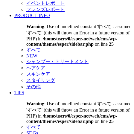
イベントレポート
フレンズレポート
PRODUCT INFO
Warning
: Use of undefined constant すべて - assumed
'すべて' (this will throw an Error in a future version of
PHP) in
/home/users/0/esper-net/web/cms/wp-
content/themes/esper/sidebar.php
on line
25
すべて
NEW
シャンプー・トリートメント
ヘアケア
スキンケア
スタイリング
その他
TIPS
Warning
: Use of undefined constant すべて - assumed
'すべて' (this will throw an Error in a future version of
PHP) in
/home/users/0/esper-net/web/cms/wp-
content/themes/esper/sidebar.php
on line
25
すべて
SDGs