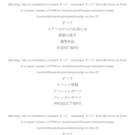
Warning
: Use of undefined constant すべて - assumed 'すべて' (this will throw an Error
in a future version of PHP) in
/home/users/0/esper-net/web/cms/wp-
content/themes/esper/sidebar.php
on line
25
すべて
スクールからのお知らせ
授業の様子
優秀作品
EVENT INFO
Warning
: Use of undefined constant すべて - assumed 'すべて' (this will throw an Error
in a future version of PHP) in
/home/users/0/esper-net/web/cms/wp-
content/themes/esper/sidebar.php
on line
25
すべて
イベント情報
イベントレポート
フレンズレポート
PRODUCT INFO
Warning
: Use of undefined constant すべて - assumed 'すべて' (this will throw an Error
in a future version of PHP) in
/home/users/0/esper-net/web/cms/wp-
content/themes/esper/sidebar.php
on line
25
すべて