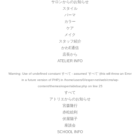
サロンからのお知らせ
スタイル
パーマ
カラー
ケア
メイク
スタッフ紹介
かわE通信
店長から
ATELIER INFO
Warning
: Use of undefined constant すべて - assumed 'すべて' (this will throw an Error
in a future version of PHP) in
/home/users/0/esper-net/web/cms/wp-
content/themes/esper/sidebar.php
on line
25
すべて
アトリエからのお知らせ
宮森隆行
赤松絵利
伏屋陽子
座談会
SCHOOL INFO