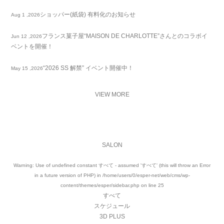
ショッパー(紙袋) 有料化のお知らせ
Aug 1 ,2026
フランス菓子屋“MAISON DE CHARLOTTE”さんとのコラボイ
Jun 12 ,2026
ベントを開催！
“2026 SS 解禁” イベント開催中！
May 15 ,2026
VIEW MORE
SALON
Warning
: Use of undefined constant すべて - assumed 'すべて' (this will throw an Error
in a future version of PHP) in
/home/users/0/esper-net/web/cms/wp-
content/themes/esper/sidebar.php
on line
25
すべて
スケジュール
3D PLUS