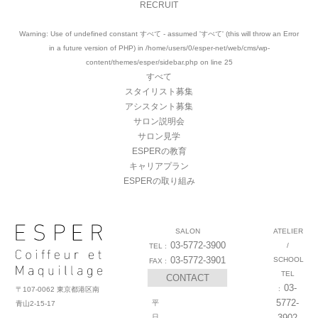
RECRUIT
Warning
: Use of undefined constant すべて - assumed 'すべて' (this will throw an Error
in a future version of PHP) in
/home/users/0/esper-net/web/cms/wp-
content/themes/esper/sidebar.php
on line
25
すべて
スタイリスト募集
アシスタント募集
サロン説明会
サロン見学
ESPERの教育
キャリアプラン
ESPERの取り組み
SALON
ATELIER
03-5772-3900
/
03-5772-3901
SCHOOL
CONTACT
03-
〒107-0062 東京都港区南
5772-
平
青山2-15-17
3902
日