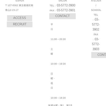
ESPER
SALON
ATELIER
03-5772-3900
〒107-0062 東京都港区南
/
03-5772-3901
青山2-15-17
SCHOOL
CONTACT
ACCESS
03-
RECRUIT
5772-
平
3902
日
03-
11:00～20:30
5772-
3903
土
曜
CONT
10:00～19:30
日
曜・
祝
日
10:00～18:30
毎週火曜・第1、第2月