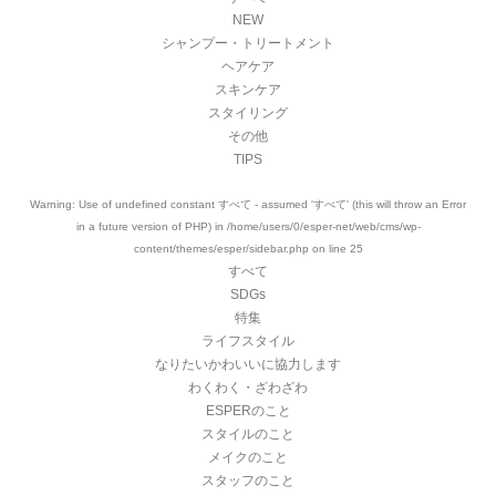
NEW
シャンプー・トリートメント
ヘアケア
スキンケア
スタイリング
その他
TIPS
Warning
: Use of undefined constant すべて - assumed 'すべて' (this will throw an Error
in a future version of PHP) in
/home/users/0/esper-net/web/cms/wp-
content/themes/esper/sidebar.php
on line
25
すべて
SDGs
特集
ライフスタイル
なりたいかわいいに協力します
わくわく・ざわざわ
ESPERのこと
スタイルのこと
メイクのこと
スタッフのこと