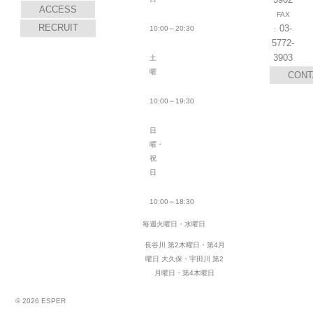
ACCESS
RECRUIT
03-
10:00～20:30
5772-
3903
土
曜
CONT
10:00～19:30
日
曜・
祝
日
10:00～18:30
毎週火曜日・水曜日
長谷川 第2木曜日・第4月
曜日
大久保・宇田川 第2
月曜日・第4木曜日
© 2026 ESPER