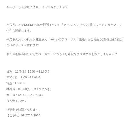
今年は一からお気に入り、作ってみませんか？
と言うことでESPERの毎年恒例イベント「クリスマスリースを作るワークショップ」を
今年も開催します。
神楽坂のおしゃれなお花屋さん「ten.」のフローリスト渡邊なおこ先生を講師に招き自分
だけのリースが作れます。
お部屋を彩る自分だけのリースで、いつもより素敵なクリスマスを過ごしませんか？
日程 12/4(土) 19:00〜21:00頃
12/5(日) 9:00〜11:00頃
場所：ESPER
材料費：¥3000(リース1つにつき）
参加費：¥500（1人につき）
持ち物：ハサミ
※完全予約制となります。
【ご予約】03-5772-3900