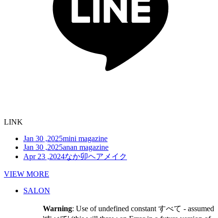
LINK
Jan 30 ,2025
mini magazine
Jan 30 ,2025
anan magazine
Apr 23 ,2024
なか卯ヘアメイク
VIEW MORE
SALON
Warning
: Use of undefined constant すべて - assumed