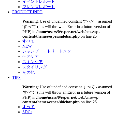
イベントレポート
フレンズレポート
PRODUCT INFO
Warning
: Use of undefined constant すべて - assumed
'すべて' (this will throw an Error in a future version of
PHP) in
/home/users/0/esper-net/web/cms/wp-
content/themes/esper/sidebar.php
on line
25
すべて
NEW
シャンプー・トリートメント
ヘアケア
スキンケア
スタイリング
その他
TIPS
Warning
: Use of undefined constant すべて - assumed
'すべて' (this will throw an Error in a future version of
PHP) in
/home/users/0/esper-net/web/cms/wp-
content/themes/esper/sidebar.php
on line
25
すべて
SDGs