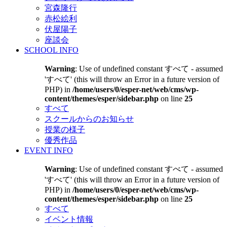
宮森隆行
赤松絵利
伏屋陽子
座談会
SCHOOL INFO
Warning
: Use of undefined constant すべて - assumed
'すべて' (this will throw an Error in a future version of
PHP) in
/home/users/0/esper-net/web/cms/wp-
content/themes/esper/sidebar.php
on line
25
すべて
スクールからのお知らせ
授業の様子
優秀作品
EVENT INFO
Warning
: Use of undefined constant すべて - assumed
'すべて' (this will throw an Error in a future version of
PHP) in
/home/users/0/esper-net/web/cms/wp-
content/themes/esper/sidebar.php
on line
25
すべて
イベント情報