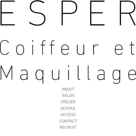
ABOUT
SALON
ATELIER
SCHOOL
ACCESS
CONTACT
RECRUIT