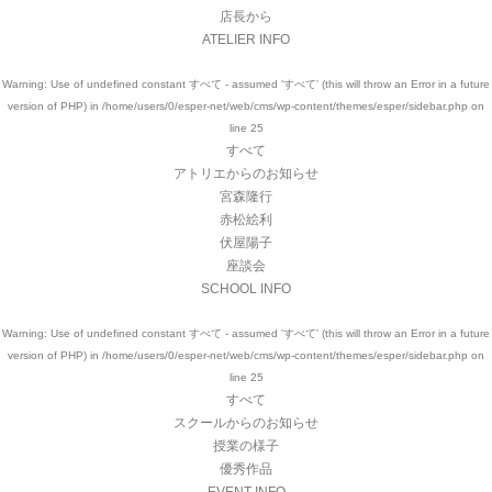
店長から
ATELIER INFO
Warning
: Use of undefined constant すべて - assumed 'すべて' (this will throw an Error in a future
version of PHP) in
/home/users/0/esper-net/web/cms/wp-content/themes/esper/sidebar.php
on
line
25
すべて
アトリエからのお知らせ
宮森隆行
赤松絵利
伏屋陽子
座談会
SCHOOL INFO
Warning
: Use of undefined constant すべて - assumed 'すべて' (this will throw an Error in a future
version of PHP) in
/home/users/0/esper-net/web/cms/wp-content/themes/esper/sidebar.php
on
line
25
すべて
スクールからのお知らせ
授業の様子
優秀作品