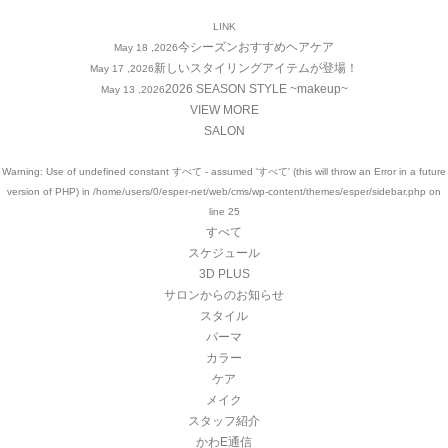
LINK
今シーズンおすすめヘアケア
May 18 ,2026
新しいスタイリングアイテムが登場！
May 17 ,2026
2026 SEASON STYLE ~makeup~
May 13 ,2026
VIEW MORE
SALON
Warning
: Use of undefined constant すべて - assumed 'すべて' (this will throw an Error in a future
version of PHP) in
/home/users/0/esper-net/web/cms/wp-content/themes/esper/sidebar.php
on
line
25
すべて
スケジュール
3D PLUS
サロンからのお知らせ
スタイル
パーマ
カラー
ケア
メイク
スタッフ紹介
かわE通信