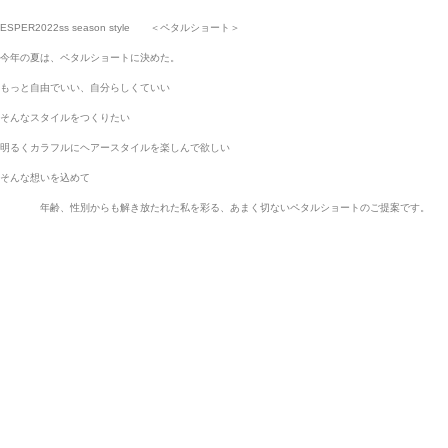
ESPER2022ss season style ＜ペタルショート＞
今年の夏は、ペタルショートに決めた。
もっと自由でいい、自分らしくていい
そんなスタイルをつくりたい
明るくカラフルにヘアースタイルを楽しんで欲しい
そんな想いを込めて
年齢、性別からも解き放たれた私を彩る、あまく切ないペタルショートのご提案です。