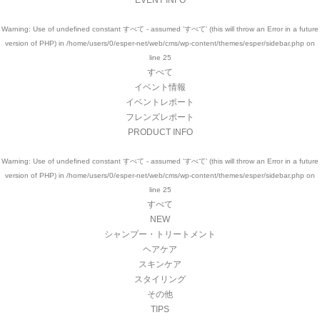
EVENT INFO
Warning
: Use of undefined constant すべて - assumed 'すべて' (this will throw an Error in a future
version of PHP) in
/home/users/0/esper-net/web/cms/wp-content/themes/esper/sidebar.php
on
line
25
すべて
イベント情報
イベントレポート
フレンズレポート
PRODUCT INFO
Warning
: Use of undefined constant すべて - assumed 'すべて' (this will throw an Error in a future
version of PHP) in
/home/users/0/esper-net/web/cms/wp-content/themes/esper/sidebar.php
on
line
25
すべて
NEW
シャンプー・トリートメント
ヘアケア
スキンケア
スタイリング
その他
TIPS