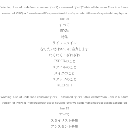
Warning
: Use of undefined constant すべて - assumed 'すべて' (this will throw an Error in a future
version of PHP) in
/home/users/0/esper-net/web/cms/wp-content/themes/esper/sidebar.php
on
line
25
すべて
SDGs
特集
ライフスタイル
なりたいかわいいに協力します
わくわく・ざわざわ
ESPERのこと
スタイルのこと
メイクのこと
スタッフのこと
RECRUIT
Warning
: Use of undefined constant すべて - assumed 'すべて' (this will throw an Error in a future
version of PHP) in
/home/users/0/esper-net/web/cms/wp-content/themes/esper/sidebar.php
on
line
25
すべて
スタイリスト募集
アシスタント募集