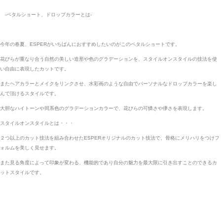
-ペタルショート、ドロップカラーとは-
今年の春夏、ESPERがいちばんにおすすめしたいのがこのペタルショートです。
花びらが重なり合う自然の美しい造形や色のグラデーションを、スタイルオンスタイルの技法を使
い自由に表現したカットです。
またヘアカラーとメイクをリンクさせ、水彩画のような自由でパーソナルなドロップカラーを楽し
んで頂けるスタイルです。
大胆なハイトーンや同系色のグラデーションカラーで、花びらの可憐さや儚さを表現します。
スタイルオンスタイルとは・・・
２つ以上のカット技法を組み合わせたESPERオリジナルのカット技法で、骨格にメリハリをつけフ
ォルムを美しく見せます。
また見る角度によって印象が変わる、機能的であり自分の魅力を最大限に引き出すことのできるカ
ットスタイルです。