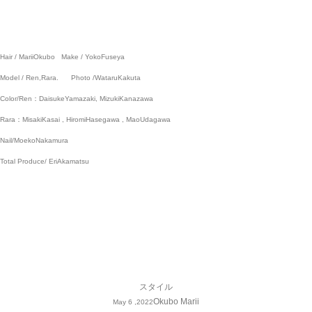
Hair / MariiOkubo
M
ake / YokoFuseya
Model / Ren,Rara.
Photo /WataruKakuta
Color/Ren：DaisukeYamazaki, MizukiKanazawa
Rara：MisakiKasai , HiromiHasegawa , MaoUdagawa
Nail/MoekoNakamura
Total Produce/ EriAkamatsu
スタイル
Okubo Marii
May 6 ,2022