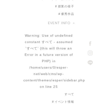
授業の様子
優秀作品
EVENT INFO
Warning
: Use of undefined
constant すべて - assumed
'すべて' (this will throw an
Error in a future version of
PHP) in
/home/users/0/esper-
net/web/cms/wp-
content/themes/esper/sidebar.php
on line
25
すべて
イベント情報