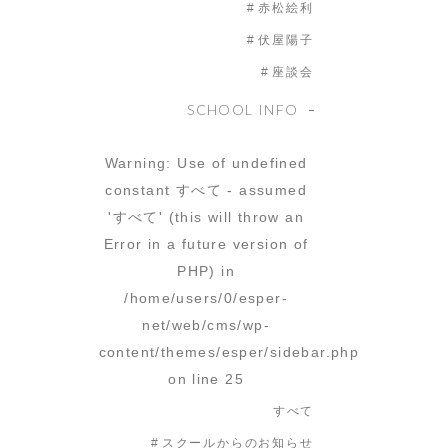
赤松絵利
伏屋陽子
座談会
SCHOOL INFO
Warning
: Use of undefined
constant すべて - assumed
'すべて' (this will throw an
Error in a future version of
PHP) in
/home/users/0/esper-
net/web/cms/wp-
content/themes/esper/sidebar.php
on line
25
すべて
スクールからのお知らせ