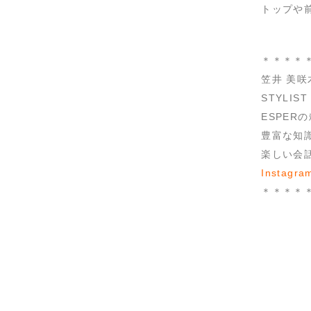
トップや前
＊＊＊＊
笠井 美咲木 
STYLI
ESPE
豊富な知
楽しい会
Instagra
＊＊＊＊