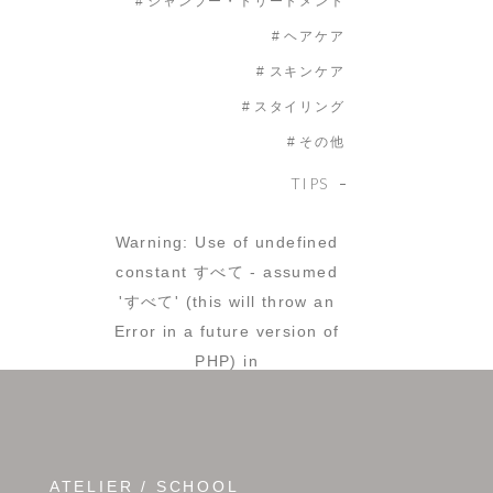
シャンプー・トリートメント
ヘアケア
スキンケア
スタイリング
その他
TIPS
Warning
: Use of undefined
constant すべて - assumed
'すべて' (this will throw an
Error in a future version of
PHP) in
/home/users/0/esper-
net/web/cms/wp-
content/themes/esper/sidebar.php
on line
25
ATELIER / SCHOOL