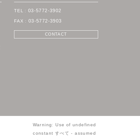
すべて
03-5772-3902
SDGs
03-5772-3903
特集
CONTACT
ライフスタイル
なりたいかわいいに協力します
曜
わくわく・ざわざわ
ESPERのこと
スタイルのこと
メイクのこと
スタッフのこと
RECRUIT
Warning
: Use of undefined
constant すべて - assumed