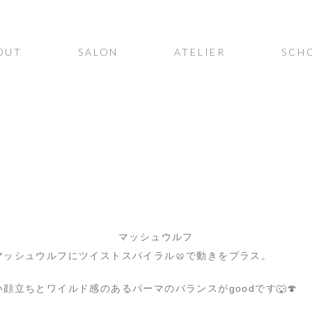
OUT
SALON
ATELIER
SCH
マッシュウルフ
マッシュウルフにツイストスパイラル🥨で動きをプラス。
顔立ちとワイルド感のあるパーマのバランスがgoodです🐺🍄