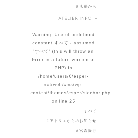
店長から
ATELIER INFO
Warning
: Use of undefined
constant すべて - assumed
'すべて' (this will throw an
Error in a future version of
PHP) in
/home/users/0/esper-
net/web/cms/wp-
content/themes/esper/sidebar.php
on line
25
すべて
アトリエからのお知らせ
宮森隆行