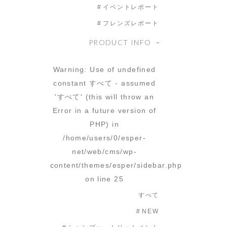
イベントレポート
フレンズレポート
PRODUCT INFO
Warning
: Use of undefined
constant すべて - assumed
'すべて' (this will throw an
Error in a future version of
PHP) in
/home/users/0/esper-
net/web/cms/wp-
content/themes/esper/sidebar.php
on line
25
すべて
NEW