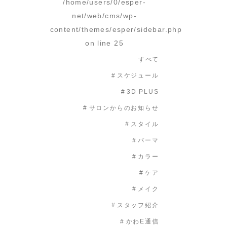
/home/users/0/esper-
net/web/cms/wp-
content/themes/esper/sidebar.php
on line
25
すべて
スケジュール
3D PLUS
サロンからのお知らせ
スタイル
パーマ
カラー
ケア
メイク
スタッフ紹介
かわE通信