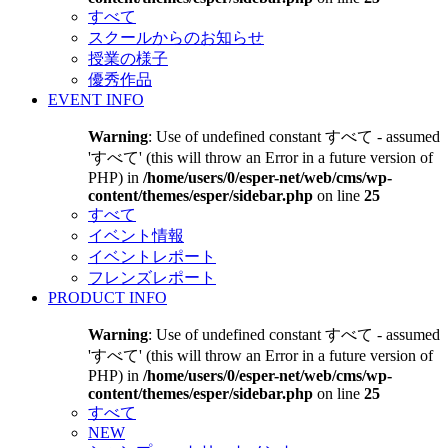
すべて
スクールからのお知らせ
授業の様子
優秀作品
EVENT INFO
Warning
: Use of undefined constant すべて - assumed
'すべて' (this will throw an Error in a future version of
PHP) in
/home/users/0/esper-net/web/cms/wp-
content/themes/esper/sidebar.php
on line
25
すべて
イベント情報
イベントレポート
フレンズレポート
PRODUCT INFO
Warning
: Use of undefined constant すべて - assumed
'すべて' (this will throw an Error in a future version of
PHP) in
/home/users/0/esper-net/web/cms/wp-
content/themes/esper/sidebar.php
on line
25
すべて
NEW