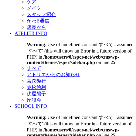
ケア
メイク
スタッフ紹介
かわE通信
店長から
ATELIER INFO
Warning
: Use of undefined constant すべて - assumed
'すべて' (this will throw an Error in a future version of
PHP) in
/home/users/0/esper-net/web/cms/wp-
content/themes/esper/sidebar.php
on line
25
すべて
アトリエからのお知らせ
宮森隆行
赤松絵利
伏屋陽子
座談会
SCHOOL INFO
Warning
: Use of undefined constant すべて - assumed
'すべて' (this will throw an Error in a future version of
PHP) in
/home/users/0/esper-net/web/cms/wp-
content/themes/esper/sidebar.php
on line
25