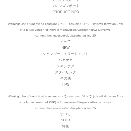
フレンズレポート
PRODUCT INFO
Warning
: Use of undefined constant すべて - assumed 'すべて' (this will throw an Error
in a future version of PHP) in
/home/users/0/esper-net/web/cms/wp-
content/themes/esper/sidebar.php
on line
25
すべて
NEW
シャンプー・トリートメント
ヘアケア
スキンケア
スタイリング
その他
TIPS
Warning
: Use of undefined constant すべて - assumed 'すべて' (this will throw an Error
in a future version of PHP) in
/home/users/0/esper-net/web/cms/wp-
content/themes/esper/sidebar.php
on line
25
すべて
SDGs
特集