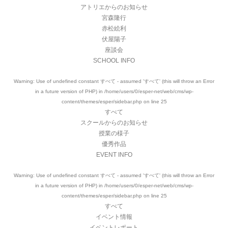
アトリエからのお知らせ
宮森隆行
赤松絵利
伏屋陽子
座談会
SCHOOL INFO
Warning
: Use of undefined constant すべて - assumed 'すべて' (this will throw an Error
in a future version of PHP) in
/home/users/0/esper-net/web/cms/wp-
content/themes/esper/sidebar.php
on line
25
すべて
スクールからのお知らせ
授業の様子
優秀作品
EVENT INFO
Warning
: Use of undefined constant すべて - assumed 'すべて' (this will throw an Error
in a future version of PHP) in
/home/users/0/esper-net/web/cms/wp-
content/themes/esper/sidebar.php
on line
25
すべて
イベント情報
イベントレポート