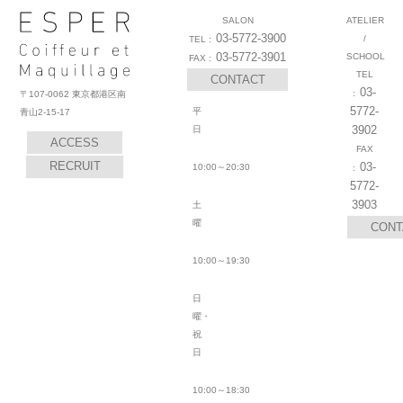
SALON
ATELIER
03-5772-3900
/
03-5772-3901
SCHOOL
CONTACT
03-
〒107-0062 東京都港区南
5772-
平
青山2-15-17
3902
日
ACCESS
RECRUIT
03-
10:00～20:30
5772-
3903
土
曜
CONT
10:00～19:30
日
曜・
祝
日
10:00～18:30