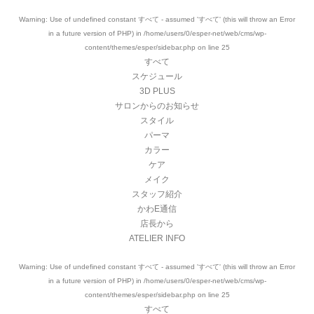
Warning
: Use of undefined constant すべて - assumed 'すべて' (this will throw an Error
in a future version of PHP) in
/home/users/0/esper-net/web/cms/wp-
content/themes/esper/sidebar.php
on line
25
すべて
スケジュール
3D PLUS
サロンからのお知らせ
スタイル
パーマ
カラー
ケア
メイク
スタッフ紹介
かわE通信
店長から
ATELIER INFO
Warning
: Use of undefined constant すべて - assumed 'すべて' (this will throw an Error
in a future version of PHP) in
/home/users/0/esper-net/web/cms/wp-
content/themes/esper/sidebar.php
on line
25
すべて