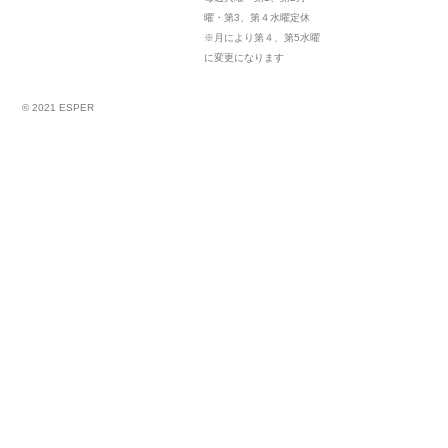
曜・第3、第４水曜定休
※月により第４、第5水曜
に変更になります
© 2021 ESPER
伏屋陽子
Watanabe Yuki
Oct 25 ,2023
サントリー企業CM『すべてが味になる編』にて古川琴音さんのヘアメイクを伏屋陽子が
担当いたしました。