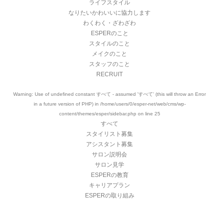
ライフスタイル
なりたいかわいいに協力します
わくわく・ざわざわ
ESPERのこと
スタイルのこと
メイクのこと
スタッフのこと
RECRUIT
Warning
: Use of undefined constant すべて - assumed 'すべて' (this will throw an Error
in a future version of PHP) in
/home/users/0/esper-net/web/cms/wp-
content/themes/esper/sidebar.php
on line
25
すべて
スタイリスト募集
アシスタント募集
サロン説明会
サロン見学
ESPERの教育
キャリアプラン
ESPERの取り組み