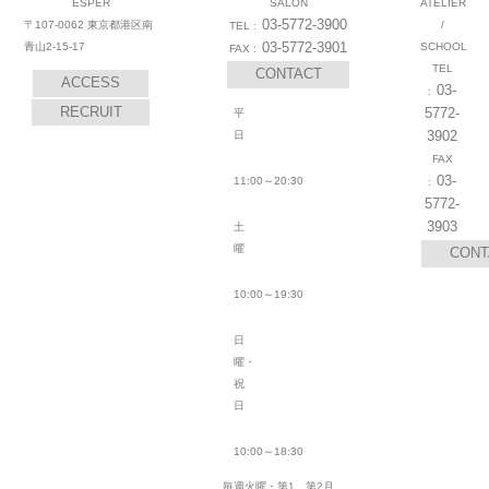
ESPER
SALON
ATELIER
03-5772-3900
〒107-0062 東京都港区南
/
03-5772-3901
青山2-15-17
SCHOOL
CONTACT
ACCESS
03-
RECRUIT
5772-
平
3902
日
03-
11:00～20:30
5772-
3903
土
曜
CONT
10:00～19:30
日
曜・
祝
日
10:00～18:30
毎週火曜・第1、第2月