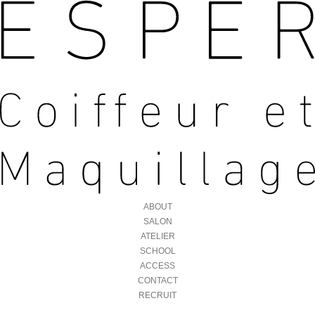
ABOUT
SALON
ATELIER
SCHOOL
ACCESS
CONTACT
RECRUIT