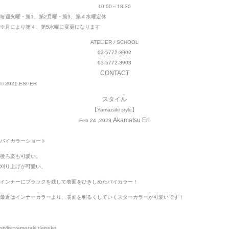
10:00～18:30
毎週火曜・第1、第2月曜・第3、第４水曜定休
※月により第４、第5水曜に変更になります
ATELIER / SCHOOL
03-5772-3902
03-5772-3903
CONTACT
© 2021 ESPER
スタイル
【Yamazaki style】
Akamatsu Eri
Feb 24 ,2023
バイカラーショート
後ろ姿も可愛い。
刈り上げが可愛い。
インナーにブラックを残して表面をひきしめたバイカラー！
最近はインナーカラーより、表面を明るくしていくスターカラーが可愛いです！
stylist:yamazaki daisuke