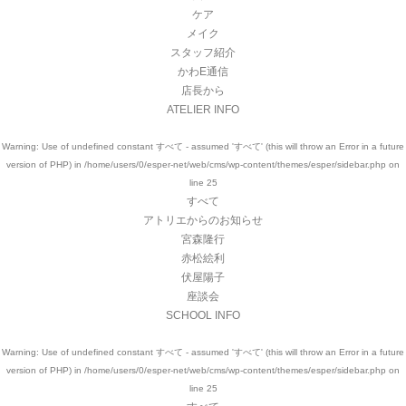
ケア
メイク
スタッフ紹介
かわE通信
店長から
ATELIER INFO
Warning
: Use of undefined constant すべて - assumed 'すべて' (this will throw an Error in a future
version of PHP) in
/home/users/0/esper-net/web/cms/wp-content/themes/esper/sidebar.php
on
line
25
すべて
アトリエからのお知らせ
宮森隆行
赤松絵利
伏屋陽子
座談会
SCHOOL INFO
Warning
: Use of undefined constant すべて - assumed 'すべて' (this will throw an Error in a future
version of PHP) in
/home/users/0/esper-net/web/cms/wp-content/themes/esper/sidebar.php
on
line
25