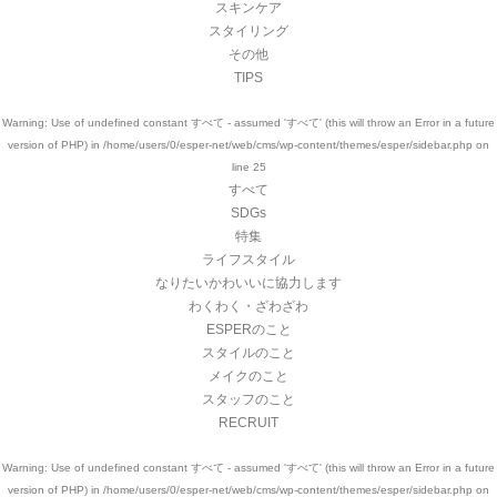
スキンケア
スタイリング
その他
TIPS
Warning
: Use of undefined constant すべて - assumed 'すべて' (this will throw an Error in a future
version of PHP) in
/home/users/0/esper-net/web/cms/wp-content/themes/esper/sidebar.php
on
line
25
すべて
SDGs
特集
ライフスタイル
なりたいかわいいに協力します
わくわく・ざわざわ
ESPERのこと
スタイルのこと
メイクのこと
スタッフのこと
RECRUIT
Warning
: Use of undefined constant すべて - assumed 'すべて' (this will throw an Error in a future
version of PHP) in
/home/users/0/esper-net/web/cms/wp-content/themes/esper/sidebar.php
on