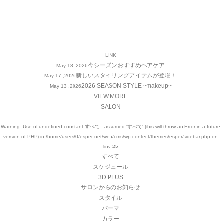
LINK
今シーズンおすすめヘアケア
May 18 ,2026
新しいスタイリングアイテムが登場！
May 17 ,2026
2026 SEASON STYLE ~makeup~
May 13 ,2026
VIEW MORE
SALON
Warning
: Use of undefined constant すべて - assumed 'すべて' (this will throw an Error in a future
version of PHP) in
/home/users/0/esper-net/web/cms/wp-content/themes/esper/sidebar.php
on
line
25
すべて
スケジュール
3D PLUS
サロンからのお知らせ
スタイル
パーマ
カラー