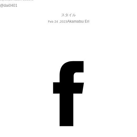
@dai0401
スタイル
Akamatsu Eri
Feb 24 ,2023