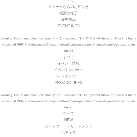
すべて
スクールからのお知らせ
授業の様子
優秀作品
EVENT INFO
Warning
: Use of undefined constant すべて - assumed 'すべて' (this will throw an Error in a future
version of PHP) in
/home/users/0/esper-net/web/cms/wp-content/themes/esper/sidebar.php
on
line
25
すべて
イベント情報
イベントレポート
フレンズレポート
PRODUCT INFO
Warning
: Use of undefined constant すべて - assumed 'すべて' (this will throw an Error in a future
version of PHP) in
/home/users/0/esper-net/web/cms/wp-content/themes/esper/sidebar.php
on
line
25
すべて
NEW
シャンプー・トリートメント
ヘアケア