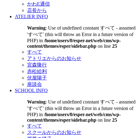
かわE通信
店長から
ATELIER INFO
Warning
: Use of undefined constant すべて - assumed
'すべて' (this will throw an Error in a future version of
PHP) in
/home/users/0/esper-net/web/cms/wp-
content/themes/esper/sidebar.php
on line
25
すべて
アトリエからのお知らせ
宮森隆行
赤松絵利
伏屋陽子
座談会
SCHOOL INFO
Warning
: Use of undefined constant すべて - assumed
'すべて' (this will throw an Error in a future version of
PHP) in
/home/users/0/esper-net/web/cms/wp-
content/themes/esper/sidebar.php
on line
25
すべて
スクールからのお知らせ