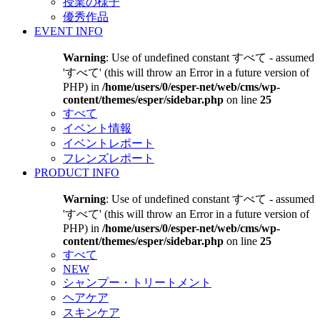
授業の様子
優秀作品
EVENT INFO
Warning
: Use of undefined constant すべて - assumed
'すべて' (this will throw an Error in a future version of
PHP) in
/home/users/0/esper-net/web/cms/wp-
content/themes/esper/sidebar.php
on line
25
すべて
イベント情報
イベントレポート
フレンズレポート
PRODUCT INFO
Warning
: Use of undefined constant すべて - assumed
'すべて' (this will throw an Error in a future version of
PHP) in
/home/users/0/esper-net/web/cms/wp-
content/themes/esper/sidebar.php
on line
25
すべて
NEW
シャンプー・トリートメント
ヘアケア
スキンケア