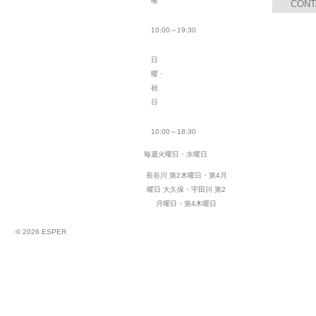
曜
CONT
10:00～19:30
日
曜・
祝
日
10:00～18:30
毎週火曜日・水曜日
長谷川 第2木曜日・第4月
曜日
大久保・宇田川 第2
月曜日・第4木曜日
© 2026 ESPER