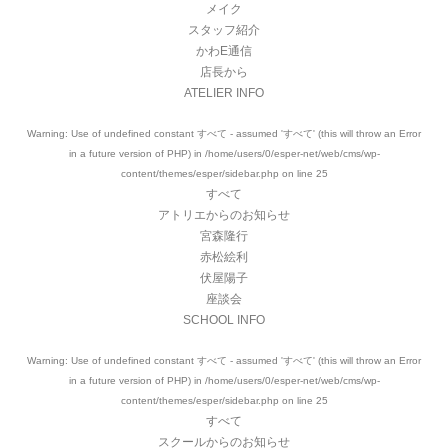
メイク
スタッフ紹介
かわE通信
店長から
ATELIER INFO
Warning
: Use of undefined constant すべて - assumed 'すべて' (this will throw an Error
in a future version of PHP) in
/home/users/0/esper-net/web/cms/wp-
content/themes/esper/sidebar.php
on line
25
すべて
アトリエからのお知らせ
宮森隆行
赤松絵利
伏屋陽子
座談会
SCHOOL INFO
Warning
: Use of undefined constant すべて - assumed 'すべて' (this will throw an Error
in a future version of PHP) in
/home/users/0/esper-net/web/cms/wp-
content/themes/esper/sidebar.php
on line
25
すべて
スクールからのお知らせ