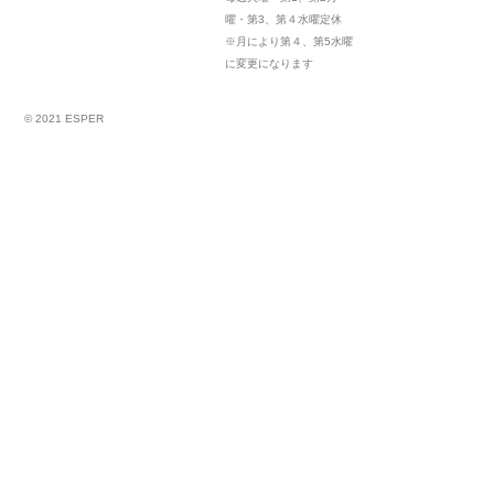
曜・第3、第４水曜定休
※月により第４、第5水曜
に変更になります
© 2021 ESPER
スタイル
Hasegawa Hiromi
Feb 27 ,2024
ワンレングスのミディアムからプチウルフで軽やかスタイルに
気になりだした白をカモフラージュできる、
ランダムなハイライトもカッコ良しです
@hiromihasegawa_esper
stylist: hasegawa (
)