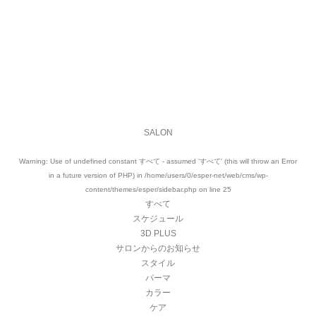
新しいスタイリングアイテムが登場！
May 17 ,2026
2026 SEASON STYLE ~makeup~
May 13 ,2026
VIEW MORE
SALON
Warning
: Use of undefined constant すべて - assumed 'すべて' (this will throw an Error
in a future version of PHP) in
/home/users/0/esper-net/web/cms/wp-
content/themes/esper/sidebar.php
on line
25
すべて
スケジュール
3D PLUS
サロンからのお知らせ
スタイル
パーマ
カラー
ケア