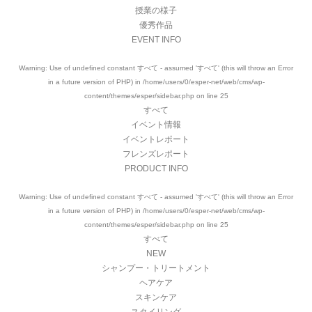
授業の様子
優秀作品
EVENT INFO
Warning
: Use of undefined constant すべて - assumed 'すべて' (this will throw an Error
in a future version of PHP) in
/home/users/0/esper-net/web/cms/wp-
content/themes/esper/sidebar.php
on line
25
すべて
イベント情報
イベントレポート
フレンズレポート
PRODUCT INFO
Warning
: Use of undefined constant すべて - assumed 'すべて' (this will throw an Error
in a future version of PHP) in
/home/users/0/esper-net/web/cms/wp-
content/themes/esper/sidebar.php
on line
25
すべて
NEW
シャンプー・トリートメント
ヘアケア
スキンケア