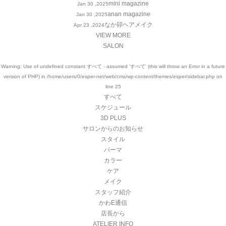
mini magazine
Jan 30 ,2025
anan magazine
Jan 30 ,2025
なか卯ヘアメイク
Apr 23 ,2024
VIEW MORE
SALON
Warning
: Use of undefined constant すべて - assumed 'すべて' (this will throw an Error in a future
version of PHP) in
/home/users/0/esper-net/web/cms/wp-content/themes/esper/sidebar.php
on
line
25
すべて
スケジュール
3D PLUS
サロンからのお知らせ
スタイル
パーマ
カラー
ケア
メイク
スタッフ紹介
かわE通信
店長から
ATELIER INFO