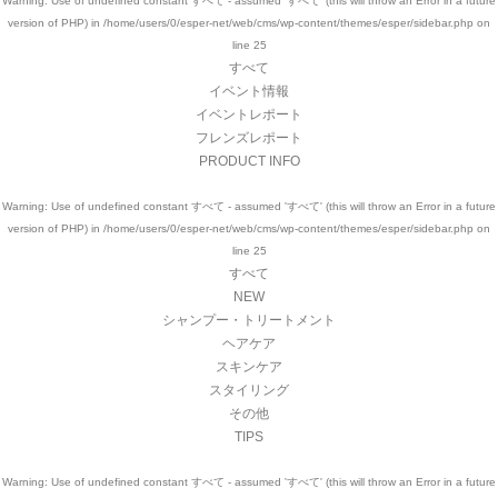
Warning
: Use of undefined constant すべて - assumed 'すべて' (this will throw an Error in a future
version of PHP) in
/home/users/0/esper-net/web/cms/wp-content/themes/esper/sidebar.php
on
line
25
すべて
イベント情報
イベントレポート
フレンズレポート
PRODUCT INFO
Warning
: Use of undefined constant すべて - assumed 'すべて' (this will throw an Error in a future
version of PHP) in
/home/users/0/esper-net/web/cms/wp-content/themes/esper/sidebar.php
on
line
25
すべて
NEW
シャンプー・トリートメント
ヘアケア
スキンケア
スタイリング
その他
TIPS
Warning
: Use of undefined constant すべて - assumed 'すべて' (this will throw an Error in a future