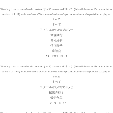
Warning
: Use of undefined constant すべて - assumed 'すべて' (this will throw an Error in a future
version of PHP) in
/home/users/0/esper-net/web/cms/wp-content/themes/esper/sidebar.php
on
line
25
すべて
アトリエからのお知らせ
宮森隆行
赤松絵利
伏屋陽子
座談会
SCHOOL INFO
Warning
: Use of undefined constant すべて - assumed 'すべて' (this will throw an Error in a future
version of PHP) in
/home/users/0/esper-net/web/cms/wp-content/themes/esper/sidebar.php
on
line
25
すべて
スクールからのお知らせ
授業の様子
優秀作品
EVENT INFO