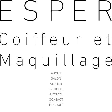
ABOUT
SALON
ATELIER
SCHOOL
ACCESS
CONTACT
RECRUIT