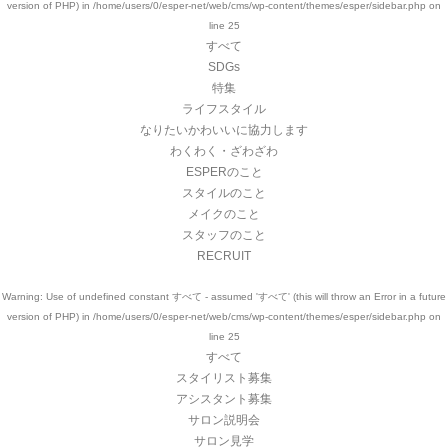
version of PHP) in
/home/users/0/esper-net/web/cms/wp-content/themes/esper/sidebar.php
on
line
25
すべて
SDGs
特集
ライフスタイル
なりたいかわいいに協力します
わくわく・ざわざわ
ESPERのこと
スタイルのこと
メイクのこと
スタッフのこと
RECRUIT
Warning
: Use of undefined constant すべて - assumed 'すべて' (this will throw an Error in a future
version of PHP) in
/home/users/0/esper-net/web/cms/wp-content/themes/esper/sidebar.php
on
line
25
すべて
スタイリスト募集
アシスタント募集
サロン説明会
サロン見学