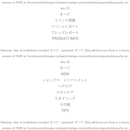
version of PHP) in
/home/users/0/esper-net/web/cms/wp-content/themes/esper/sidebar.php
on
line
25
すべて
イベント情報
イベントレポート
フレンズレポート
PRODUCT INFO
Warning
: Use of undefined constant すべて - assumed 'すべて' (this will throw an Error in a future
version of PHP) in
/home/users/0/esper-net/web/cms/wp-content/themes/esper/sidebar.php
on
line
25
すべて
NEW
シャンプー・トリートメント
ヘアケア
スキンケア
スタイリング
その他
TIPS
Warning
: Use of undefined constant すべて - assumed 'すべて' (this will throw an Error in a future
version of PHP) in
/home/users/0/esper-net/web/cms/wp-content/themes/esper/sidebar.php
on