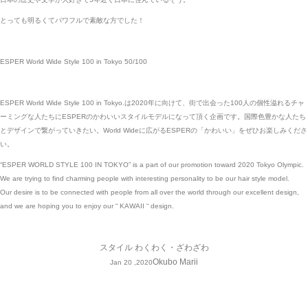
とっても明るくてパワフルで素敵な方でした！
ESPER World Wide Style 100 in Tokyo 50
/100
ESPER World Wide Style 100 in Tokyo.は2020年に向けて、街で出会った100人の個性溢れるチャ
ーミングな人たちにESPERのかわいいスタイルモデルになって頂く企画です。国際色豊かな人たち
とデザインで繋がっていきたい。World Wideに広がるESPERの「かわいい」をぜひお楽しみくださ
い。
“ESPER WORLD STYLE 100 IN TOKYO” is a part of our promotion toward 2020 Tokyo Olympic.
We are trying to find charming people with interesting personality to be our hair style model.
Our desire is to be connected with people from all over the world through our excellent design,
and we are hoping you to enjoy our “ KAWAII “ design.
スタイル
わくわく・ざわざわ
Okubo Marii
Jan 20 ,2020