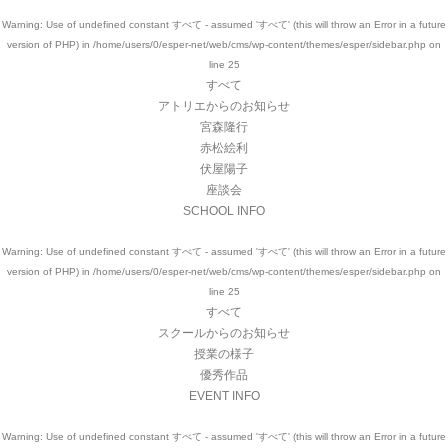
Warning
: Use of undefined constant すべて - assumed 'すべて' (this will throw an Error in a future
version of PHP) in
/home/users/0/esper-net/web/cms/wp-content/themes/esper/sidebar.php
on
line
25
すべて
アトリエからのお知らせ
宮森隆行
赤松絵利
伏屋陽子
座談会
SCHOOL INFO
Warning
: Use of undefined constant すべて - assumed 'すべて' (this will throw an Error in a future
version of PHP) in
/home/users/0/esper-net/web/cms/wp-content/themes/esper/sidebar.php
on
line
25
すべて
スクールからのお知らせ
授業の様子
優秀作品
EVENT INFO
Warning
: Use of undefined constant すべて - assumed 'すべて' (this will throw an Error in a future