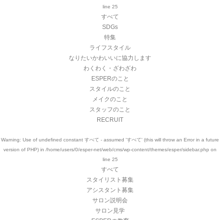
line
25
すべて
SDGs
特集
ライフスタイル
なりたいかわいいに協力します
わくわく・ざわざわ
ESPERのこと
スタイルのこと
メイクのこと
スタッフのこと
RECRUIT
Warning
: Use of undefined constant すべて - assumed 'すべて' (this will throw an Error in a future
version of PHP) in
/home/users/0/esper-net/web/cms/wp-content/themes/esper/sidebar.php
on
line
25
すべて
スタイリスト募集
アシスタント募集
サロン説明会
サロン見学