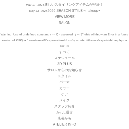
新しいスタイリングアイテムが登場！
May 17 ,2026
2026 SEASON STYLE ~makeup~
May 13 ,2026
VIEW MORE
SALON
Warning
: Use of undefined constant すべて - assumed 'すべて' (this will throw an Error in a future
version of PHP) in
/home/users/0/esper-net/web/cms/wp-content/themes/esper/sidebar.php
on
line
25
すべて
スケジュール
3D PLUS
サロンからのお知らせ
スタイル
パーマ
カラー
ケア
メイク
スタッフ紹介
かわE通信
店長から
ATELIER INFO