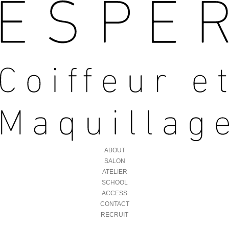
ABOUT
SALON
ATELIER
SCHOOL
ACCESS
CONTACT
RECRUIT