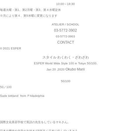
10:00～18:30
毎週火曜・第1、第2月曜・第3、第４水曜定休
※月により第４、第5水曜に変更になります
ATELIER / SCHOOL
03-5772-3902
03-5772-3903
CONTACT
© 2021 ESPER
スタイル
わくわく・ざわざわ
ESPER World Wide Style 100 in Tokyo 50/100.
Okubo Marii
Jan 20 ,2020
50/100
50／100
Sade kirkland from Ｐhiladelphia
国際文化美容学校で英語の先生をしているマキさん。
日本の歴史や文学が大好きで5年近く日本に住んでいるそう。