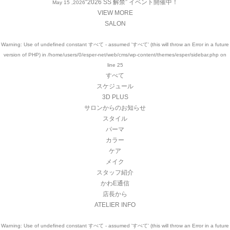
“2026 SS 解禁” イベント開催中！
May 15 ,2026
VIEW MORE
SALON
Warning
: Use of undefined constant すべて - assumed 'すべて' (this will throw an Error in a future
version of PHP) in
/home/users/0/esper-net/web/cms/wp-content/themes/esper/sidebar.php
on
line
25
すべて
スケジュール
3D PLUS
サロンからのお知らせ
スタイル
パーマ
カラー
ケア
メイク
スタッフ紹介
かわE通信
店長から
ATELIER INFO
Warning
: Use of undefined constant すべて - assumed 'すべて' (this will throw an Error in a future