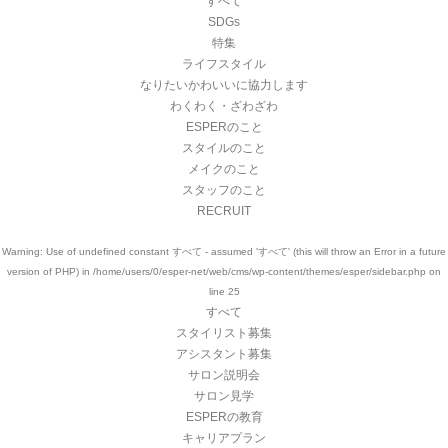
すべて
SDGs
特集
ライフスタイル
なりたいかわいいに協力します
わくわく・ざわざわ
ESPERのこと
スタイルのこと
メイクのこと
スタッフのこと
RECRUIT
Warning
: Use of undefined constant すべて - assumed 'すべて' (this will throw an Error in a future
version of PHP) in
/home/users/0/esper-net/web/cms/wp-content/themes/esper/sidebar.php
on
line
25
すべて
スタイリスト募集
アシスタント募集
サロン説明会
サロン見学
ESPERの教育
キャリアプラン