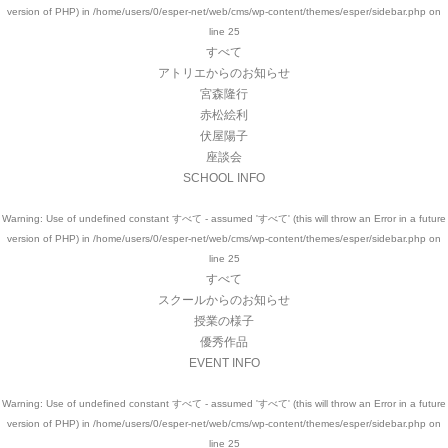
version of PHP) in
/home/users/0/esper-net/web/cms/wp-content/themes/esper/sidebar.php
on
line
25
すべて
アトリエからのお知らせ
宮森隆行
赤松絵利
伏屋陽子
座談会
SCHOOL INFO
Warning
: Use of undefined constant すべて - assumed 'すべて' (this will throw an Error in a future
version of PHP) in
/home/users/0/esper-net/web/cms/wp-content/themes/esper/sidebar.php
on
line
25
すべて
スクールからのお知らせ
授業の様子
優秀作品
EVENT INFO
Warning
: Use of undefined constant すべて - assumed 'すべて' (this will throw an Error in a future
version of PHP) in
/home/users/0/esper-net/web/cms/wp-content/themes/esper/sidebar.php
on
line
25