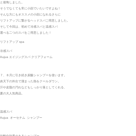
と後悔しました。
そうでなくても常に小顔でいたいですよね！
そんな方にもオススメの小顔になれるさらに
リフトアップに繋がるヘッドスパご用意しました。
そして今回は、初めて冷感スパと温感スパ
選べる二つのスパをご用意しました！
リフトアップ spa
冷感スパ
Aujua エイジングスパ クリアフォーム
７、８月に引き続き炭酸シャンプーを使います。
炎天下の外出で溜まった熱をクールダウン。
汗や皮脂の汚れなどもしっかり落としてくれる、
夏の大人気商品。
温感スパ
Aujua オーセナム シャンプー
抗酸化効果のあるシャンプー。