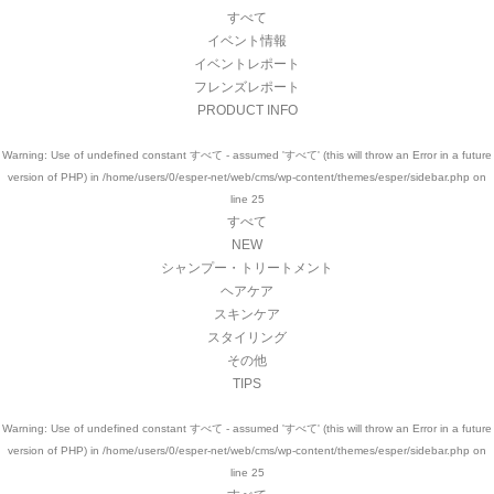
すべて
イベント情報
イベントレポート
フレンズレポート
PRODUCT INFO
Warning
: Use of undefined constant すべて - assumed 'すべて' (this will throw an Error in a future
version of PHP) in
/home/users/0/esper-net/web/cms/wp-content/themes/esper/sidebar.php
on
line
25
すべて
NEW
シャンプー・トリートメント
ヘアケア
スキンケア
スタイリング
その他
TIPS
Warning
: Use of undefined constant すべて - assumed 'すべて' (this will throw an Error in a future
version of PHP) in
/home/users/0/esper-net/web/cms/wp-content/themes/esper/sidebar.php
on
line
25