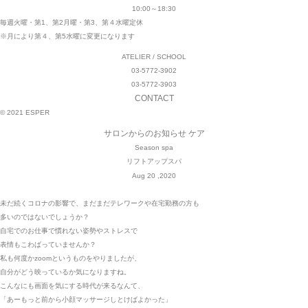
10:00～18:30
毎週火曜・第1、第2月曜・第3、第４水曜定休
※月により第４、第5水曜に変更になります
ATELIER / SCHOOL
03-5772-3902
03-5772-3903
CONTACT
© 2021 ESPER
サロンからのお知らせ
ケア
Season spa
リフトアップスパ
Aug 20 ,2020
未だ続くコロナの影響で、まだまだテレワークや在宅勤務の方も
多いのではないでしょうか？
自宅でのお仕事で慣れない姿勢やストレスで
表情もこわばっていませんか？
私も何度かzoomというものをやりましたが、
自分がどう映っているか気になりますね。
こんなにも画面を気にする時代が来るなんて、
「あーもっと前から小顔マッサージしとけばよかった」