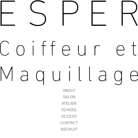
ABOUT
SALON
ATELIER
SCHOOL
ACCESS
CONTACT
RECRUIT