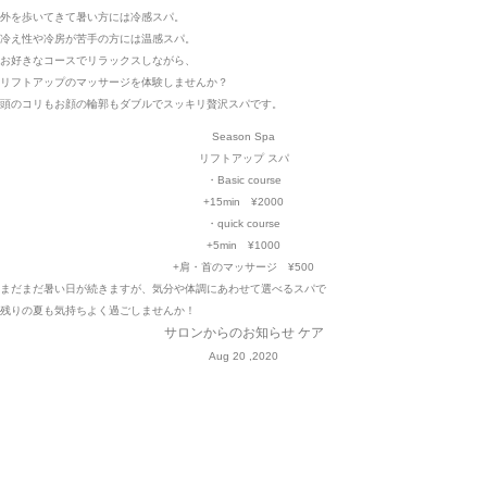
外を歩いてきて暑い方には冷感スパ。
冷え性や冷房が苦手の方には温感スパ。
お好きなコースでリラックスしながら、
リフトアップのマッサージを体験しませんか？
頭のコリもお顔の輪郭もダブルでスッキリ贅沢スパです。
Season Spa
リフトアップ スパ
・Basic course
+15min ¥2000
・quick course
+5min ¥1000
+肩・首のマッサージ ¥500
まだまだ暑い日が続きますが、気分や体調にあわせて選べるスパで
残りの夏も気持ちよく過ごしませんか！
サロンからのお知らせ
ケア
Aug 20 ,2020