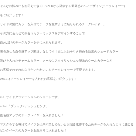
そんなお悩みにもお応えできるESPERから発信する新発想のヘアデザイン(チークレイヤー)
をご紹介します！
サイドの髪にカラーを入れてチークを施すように魅せられるチークレイヤー。
その方に合わせて似合うカラーミックスをデザインすることで
自分だけのチークカラーを手に入れられます。
暖色系なら血色感アップ間違いなしです！更にお顔を引き締める効果のシェードカラー、
遊びを入れたチャームカラー、クールにスタイリッシュな印象のクールカラーなど
お客様それぞれのなりたいかわいいをチークレイヤーで実現できます。
vol13はチークレイヤーを入れたお客様をご紹介します！
cut
サイドグラデーションのショートです。
color 「ブラック×アッシュピンク」
血色感アップのチークレイヤーを入れました！
マスクをする毎日でメイクを出来ず楽しめないとお悩み改善するためチークを入れたように感じる
ピンクベースのカラーをお顔周りに入れました！