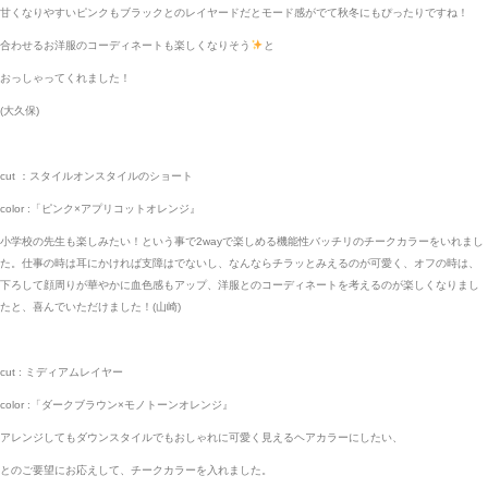
甘くなりやすいピンクもブラックとのレイヤードだとモード感がでて秋冬にもぴったりですね！
合わせるお洋服のコーディネートも楽しくなりそう
と
おっしゃってくれました！
(大久保)
cut ：スタイルオンスタイルのショート
color :「ピンク×アプリコットオレンジ』
小学校の先生も楽しみたい！という事で2wayで楽しめる機能性バッチリのチークカラーをいれまし
た。仕事の時は耳にかければ支障はでないし、なんならチラッとみえるのが可愛く、オフの時は、
下ろして顔周りが華やかに血色感もアップ、洋服とのコーディネートを考えるのが楽しくなりまし
たと、喜んでいただけました！(山崎)
cut : ミディアムレイヤー
color :「ダークブラウン×モノトーンオレンジ』
アレンジしてもダウンスタイルでもおしゃれに可愛く見えるヘアカラーにしたい、
とのご要望にお応えして、チークカラーを入れました。