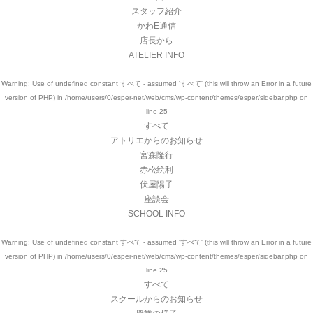
スタッフ紹介
かわE通信
店長から
ATELIER INFO
Warning
: Use of undefined constant すべて - assumed 'すべて' (this will throw an Error in a future
version of PHP) in
/home/users/0/esper-net/web/cms/wp-content/themes/esper/sidebar.php
on
line
25
すべて
アトリエからのお知らせ
宮森隆行
赤松絵利
伏屋陽子
座談会
SCHOOL INFO
Warning
: Use of undefined constant すべて - assumed 'すべて' (this will throw an Error in a future
version of PHP) in
/home/users/0/esper-net/web/cms/wp-content/themes/esper/sidebar.php
on
line
25
すべて
スクールからのお知らせ