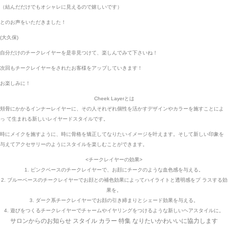
（結んだだけでもオシャレに見えるので嬉しいです）
とのお声をいただきました！
(大久保)
自分だけのチークレイヤーを是非見つけて、楽しんでみて下さいね！
次回もチークレイヤーをされたお客様をアップしていきます！
お楽しみに！
Cheek Layerとは
頬骨にかかるインナーレイヤーに、その人それぞれ個性を活かすデザインやカラーを施すことによ
っ て生まれる新しいレイヤードスタイルです。
時にメイクを施すように、時に骨格を矯正してなりたいイメージを叶えます。そして新しい印象を
与えてアクセサリーのようにスタイルを楽しむことができます。
<チークレイヤーの効果>
1. ピンクベースのチークレイヤーで、お顔にチークのような血色感を与える。
2. ブルーベースのチークレイヤーでお顔との補色効果によってハイライトと透明感をプ ラスする効
果を。
3. ダーク系チークレイヤーでお顔の引き締まりとシェード効果を与える。
4. 遊びをつくるチークレイヤーでチャームやイヤリングをつけるような新しいヘアスタイルに。
サロンからのお知らせ
スタイル
カラー
特集
なりたいかわいいに協力します