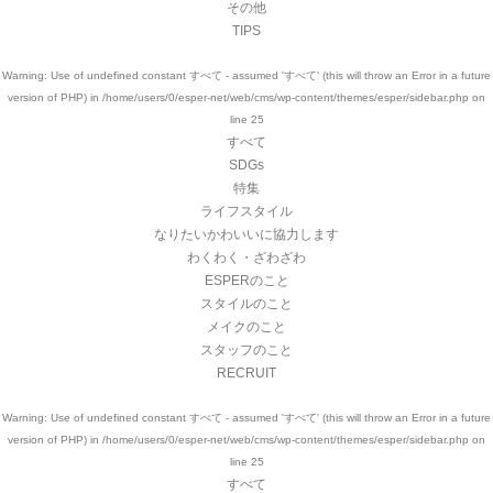
その他
TIPS
Warning
: Use of undefined constant すべて - assumed 'すべて' (this will throw an Error in a future
version of PHP) in
/home/users/0/esper-net/web/cms/wp-content/themes/esper/sidebar.php
on
line
25
すべて
SDGs
特集
ライフスタイル
なりたいかわいいに協力します
わくわく・ざわざわ
ESPERのこと
スタイルのこと
メイクのこと
スタッフのこと
RECRUIT
Warning
: Use of undefined constant すべて - assumed 'すべて' (this will throw an Error in a future
version of PHP) in
/home/users/0/esper-net/web/cms/wp-content/themes/esper/sidebar.php
on
line
25
すべて