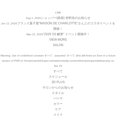
LINK
ショッパー(紙袋) 有料化のお知らせ
Aug 1 ,2026
フランス菓子屋“MAISON DE CHARLOTTE”さんとのコラボイベントを
Jun 12 ,2026
開催！
“2026 SS 解禁” イベント開催中！
May 15 ,2026
VIEW MORE
SALON
Warning
: Use of undefined constant すべて - assumed 'すべて' (this will throw an Error in a future
version of PHP) in
/home/users/0/esper-net/web/cms/wp-content/themes/esper/sidebar.php
on
line
25
すべて
スケジュール
3D PLUS
サロンからのお知らせ
スタイル
パーマ
カラー
ケア
メイク