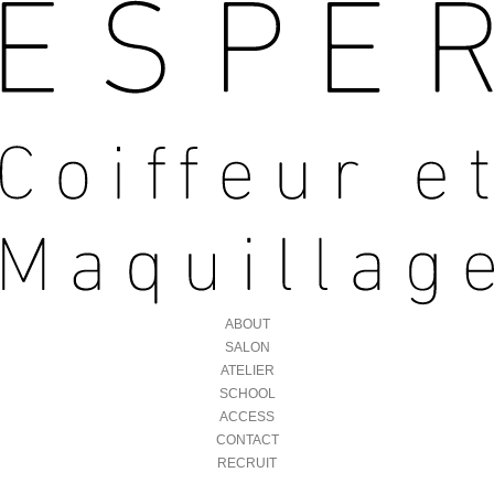
ABOUT
SALON
ATELIER
SCHOOL
ACCESS
CONTACT
RECRUIT