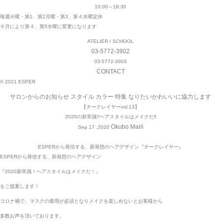
10:00～18:30
毎週火曜・第1、第2月曜・第3、第４水曜定休
※月により第４、第5水曜に変更になります
ATELIER / SCHOOL
03-5772-3902
03-5772-3903
CONTACT
© 2021 ESPER
サロンからのお知らせ
スタイル
カラー
特集
なりたいかわいいに協力します
【チークレイヤーvol.13】
2020の新常識!!ヘアスタイルはメイクだ‼︎
Okubo Marii
Sep 17 ,2020
ESPERから発信する、新発想のヘアデザイン『チークレイヤー』
ESPERから発信する、新発想のヘアデザイン
『2020新常識！ヘアスタイルはメイクだ！』
をご提案します！
コロナ禍で、マスクの着用が必須となりメイクを楽しめないとお客様から
多数お声を頂いております。