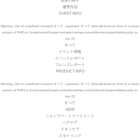
授業の様子
優秀作品
EVENT INFO
Warning
: Use of undefined constant すべて - assumed 'すべて' (this will throw an Error in a future
version of PHP) in
/home/users/0/esper-net/web/cms/wp-content/themes/esper/sidebar.php
on
line
25
すべて
イベント情報
イベントレポート
フレンズレポート
PRODUCT INFO
Warning
: Use of undefined constant すべて - assumed 'すべて' (this will throw an Error in a future
version of PHP) in
/home/users/0/esper-net/web/cms/wp-content/themes/esper/sidebar.php
on
line
25
すべて
NEW
シャンプー・トリートメント
ヘアケア
スキンケア
スタイリング