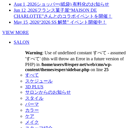
Aug 1 ,2026
ショッパー(紙袋) 有料化のお知らせ
Jun 12 ,2026
フランス菓子屋“MAISON DE
CHARLOTTE”さんとのコラボイベントを開催！
May 15 ,2026
“2026 SS 解禁” イベント開催中！
VIEW MORE
SALON
Warning
: Use of undefined constant すべて - assumed
'すべて' (this will throw an Error in a future version of
PHP) in
/home/users/0/esper-net/web/cms/wp-
content/themes/esper/sidebar.php
on line
25
すべて
スケジュール
3D PLUS
サロンからのお知らせ
スタイル
パーマ
カラー
ケア
メイク