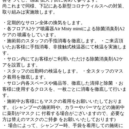
尚これまで同様、下記にある新型コロナウィルスへの対策、
取り組みは実施致します。
・定期的なサロン全体の換気をします。
・各フロアA2ケア噴霧器Air Misty mimiによる除菌消臭剤A2
ケアの 噴霧をしています。
・施術前のスタッフの手指消毒を徹底します。 ・ご来店頂
いたお客様に手指消毒、非接触式検温器にて検温を実施しま
す。
・サロン内にてお客様がご利用いただける除菌消臭剤A2ケ
アを設置し ます。
・スタッフの出勤時の検温をします。 ・全スタッフのマス
ク着用を徹底します。
・サロン内各スペースや備品等、徹底した清掃と除菌 ・お
客様に使用するクロスを、一枚ごとに消毒を徹底して行いま
す。
・施術中お客様にもマスクの着用をお願いいたしておりま
す。 (シャンプーの施術時や、カラーやパーマなどの施術中
に薬剤がマスク に 付着する場合がございますので、必要な
方は替えのマスクのご持参 をお願いいたしております)
・ 場合によって、シャンプー時、手袋を着用しての施術に