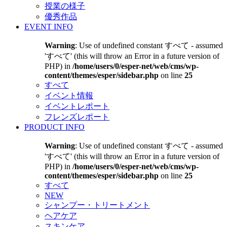
授業の様子
優秀作品
EVENT INFO
Warning
: Use of undefined constant すべて - assumed
'すべて' (this will throw an Error in a future version of
PHP) in
/home/users/0/esper-net/web/cms/wp-
content/themes/esper/sidebar.php
on line
25
すべて
イベント情報
イベントレポート
フレンズレポート
PRODUCT INFO
Warning
: Use of undefined constant すべて - assumed
'すべて' (this will throw an Error in a future version of
PHP) in
/home/users/0/esper-net/web/cms/wp-
content/themes/esper/sidebar.php
on line
25
すべて
NEW
シャンプー・トリートメント
ヘアケア
スキンケア