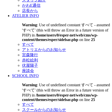
スタッフ紹介
かわE通信
店長から
ATELIER INFO
Warning
: Use of undefined constant すべて - assumed
'すべて' (this will throw an Error in a future version of
PHP) in
/home/users/0/esper-net/web/cms/wp-
content/themes/esper/sidebar.php
on line
25
すべて
アトリエからのお知らせ
宮森隆行
赤松絵利
伏屋陽子
座談会
SCHOOL INFO
Warning
: Use of undefined constant すべて - assumed
'すべて' (this will throw an Error in a future version of
PHP) in
/home/users/0/esper-net/web/cms/wp-
content/themes/esper/sidebar.php
on line
25
すべて
スクールからのお知らせ