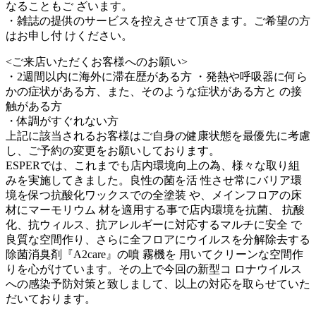
なることもご ざいます。
・雑誌の提供のサービスを控えさせて頂きます。ご希望の方
はお申し付 けください。
<ご来店いただくお客様へのお願い>
・2週間以内に海外に滞在歴がある方 ・発熱や呼吸器に何ら
かの症状がある方、また、そのような症状がある方と の接
触がある方
・体調がすぐれない方
上記に該当されるお客様はご自身の健康状態を最優先に考慮
し、ご予約の変更をお願いしております。
ESPERでは、これまでも店内環境向上の為、様々な取り組
みを実施してきました。良性の菌を活 性させ常にバリア環
境を保つ抗酸化ワックスでの全塗装 や、メインフロアの床
材にマーモリウム 材を適用する事で店内環境を抗菌、 抗酸
化、抗ウィルス、抗アレルギーに対応するマルチに安全 で
良質な空間作り、さらに全フロアにウイルスを分解除去する
除菌消臭剤『A2care』の噴 霧機を 用いてクリーンな空間作
りを心がけています。その上で今回の新型コ ロナウイルス
への感染予防対策と致しまして、以上の対応を取らせていた
だいております。