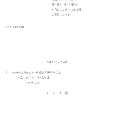
曜・第3、第４水曜定休
※月により第４、第5水曜
に変更になります
© 2021 ESPER
SALON
かわE通信
サロンからのお知らせ
かわE通信
ESPERのこと
東京キャラバン IN 北海道
Jan 9 ,2020
1
2
3
4