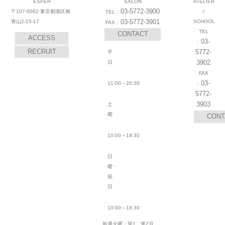
ESPER
SALON
ATELIER
03-5772-3900
〒107-0062 東京都港区南
/
03-5772-3901
青山2-15-17
SCHOOL
CONTACT
ACCESS
03-
RECRUIT
5772-
平
3902
日
03-
11:00～20:30
5772-
3903
土
曜
CONT
10:00～19:30
日
曜・
祝
日
10:00～18:30
毎週火曜・第1、第2月