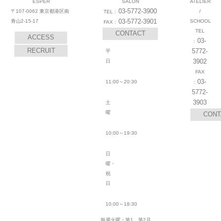
ESPER
SALON
ATELIER
03-5772-3900
〒107-0062 東京都港区南
/
03-5772-3901
青山2-15-17
SCHOOL
CONTACT
ACCESS
03-
RECRUIT
5772-
平
3902
日
03-
11:00～20:30
5772-
3903
土
曜
CONT
10:00～19:30
日
曜・
祝
日
10:00～18:30
毎週火曜・第1、第2月