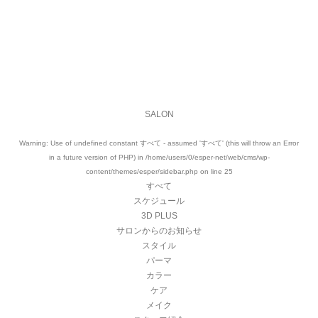
ナンジャモンジャの木
Apr 27 ,2023
サクラサク
Mar 27 ,2023
VIEW MORE
SALON
Warning
: Use of undefined constant すべて - assumed 'すべて' (this will throw an Error
in a future version of PHP) in
/home/users/0/esper-net/web/cms/wp-
content/themes/esper/sidebar.php
on line
25
すべて
スケジュール
3D PLUS
サロンからのお知らせ
スタイル
パーマ
カラー
ケア
メイク