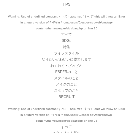
TIPS
Warning
: Use of undefined constant すべて - assumed 'すべて' (this will throw an Error
in a future version of PHP) in
/home/users/0/esper-net/web/cms/wp-
content/themes/esper/sidebar.php
on line
25
すべて
SDGs
特集
ライフスタイル
なりたいかわいいに協力します
わくわく・ざわざわ
ESPERのこと
スタイルのこと
メイクのこと
スタッフのこと
RECRUIT
Warning
: Use of undefined constant すべて - assumed 'すべて' (this will throw an Error
in a future version of PHP) in
/home/users/0/esper-net/web/cms/wp-
content/themes/esper/sidebar.php
on line
25
すべて