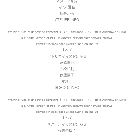
スタッフ紹介
かわE通信
店長から
ATELIER INFO
Warning
: Use of undefined constant すべて - assumed 'すべて' (this will throw an Error
in a future version of PHP) in
/home/users/0/esper-net/web/cms/wp-
content/themes/esper/sidebar.php
on line
25
すべて
アトリエからのお知らせ
宮森隆行
赤松絵利
伏屋陽子
座談会
SCHOOL INFO
Warning
: Use of undefined constant すべて - assumed 'すべて' (this will throw an Error
in a future version of PHP) in
/home/users/0/esper-net/web/cms/wp-
content/themes/esper/sidebar.php
on line
25
すべて
スクールからのお知らせ
授業の様子