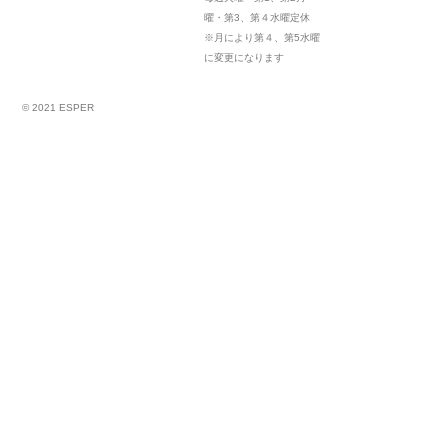
曜・第3、第４水曜定休
※月により第４、第5水曜
に変更になります
© 2021 ESPER
店長から
スタッフのこと
Yamasaki Daisuke
Dec 25 ,2021
今年も開催されましたESPERクリスマス会。
ポテトにチキンにシャンパンに、あまーいホールケーキとご馳走がずらり。
毎年一年を振り返り、笑いあり涙あり(泣くのは決まって一人だけ)、予定のある若人もい
てるだろうから、空気を読んで長引かない様に(ほら、クリスマスですし・・・)とミニマ
ムにモリモリ盛り込んだ会なんです。