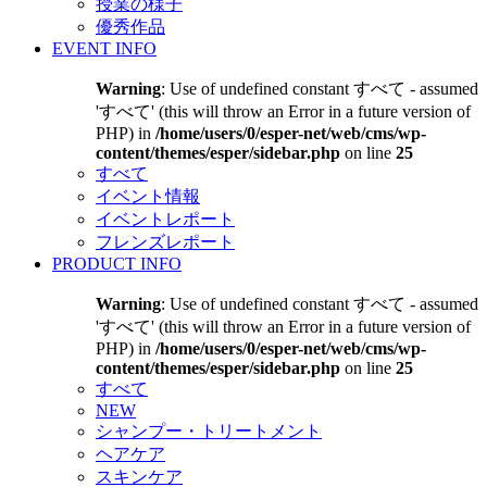
授業の様子
優秀作品
EVENT INFO
Warning
: Use of undefined constant すべて - assumed
'すべて' (this will throw an Error in a future version of
PHP) in
/home/users/0/esper-net/web/cms/wp-
content/themes/esper/sidebar.php
on line
25
すべて
イベント情報
イベントレポート
フレンズレポート
PRODUCT INFO
Warning
: Use of undefined constant すべて - assumed
'すべて' (this will throw an Error in a future version of
PHP) in
/home/users/0/esper-net/web/cms/wp-
content/themes/esper/sidebar.php
on line
25
すべて
NEW
シャンプー・トリートメント
ヘアケア
スキンケア