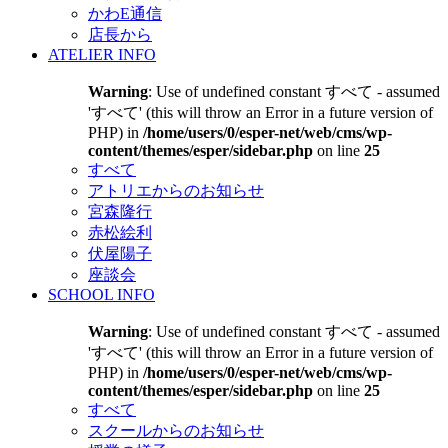
かわE通信
店長から
ATELIER INFO
Warning
: Use of undefined constant すべて - assumed
'すべて' (this will throw an Error in a future version of
PHP) in
/home/users/0/esper-net/web/cms/wp-
content/themes/esper/sidebar.php
on line
25
すべて
アトリエからのお知らせ
宮森隆行
赤松絵利
伏屋陽子
座談会
SCHOOL INFO
Warning
: Use of undefined constant すべて - assumed
'すべて' (this will throw an Error in a future version of
PHP) in
/home/users/0/esper-net/web/cms/wp-
content/themes/esper/sidebar.php
on line
25
すべて
スクールからのお知らせ