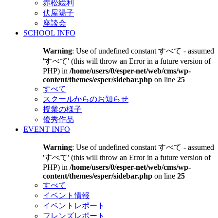
赤松絵利
伏屋陽子
座談会
SCHOOL INFO
Warning
: Use of undefined constant すべて - assumed
'すべて' (this will throw an Error in a future version of
PHP) in
/home/users/0/esper-net/web/cms/wp-
content/themes/esper/sidebar.php
on line
25
すべて
スクールからのお知らせ
授業の様子
優秀作品
EVENT INFO
Warning
: Use of undefined constant すべて - assumed
'すべて' (this will throw an Error in a future version of
PHP) in
/home/users/0/esper-net/web/cms/wp-
content/themes/esper/sidebar.php
on line
25
すべて
イベント情報
イベントレポート
フレンズレポート