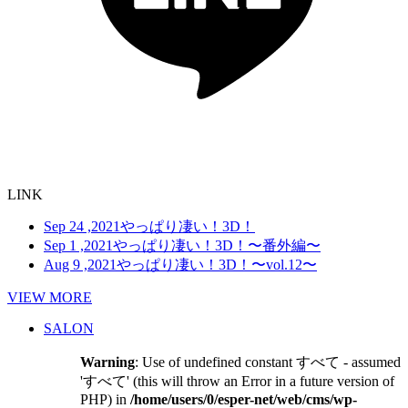
LINK
Sep 24 ,2021
やっぱり凄い！3D！
Sep 1 ,2021
やっぱり凄い！3D！〜番外編〜
Aug 9 ,2021
やっぱり凄い！3D！〜vol.12〜
VIEW MORE
SALON
Warning
: Use of undefined constant すべて - assumed
'すべて' (this will throw an Error in a future version of
PHP) in
/home/users/0/esper-net/web/cms/wp-