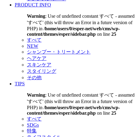
PRODUCT INFO
Warning
: Use of undefined constant すべて - assumed
'すべて' (this will throw an Error in a future version of
PHP) in
/home/users/0/esper-net/web/cms/wp-
content/themes/esper/sidebar.php
on line
25
すべて
NEW
シャンプー・トリートメント
ヘアケア
スキンケア
スタイリング
その他
TIPS
Warning
: Use of undefined constant すべて - assumed
'すべて' (this will throw an Error in a future version of
PHP) in
/home/users/0/esper-net/web/cms/wp-
content/themes/esper/sidebar.php
on line
25
すべて
SDGs
特集